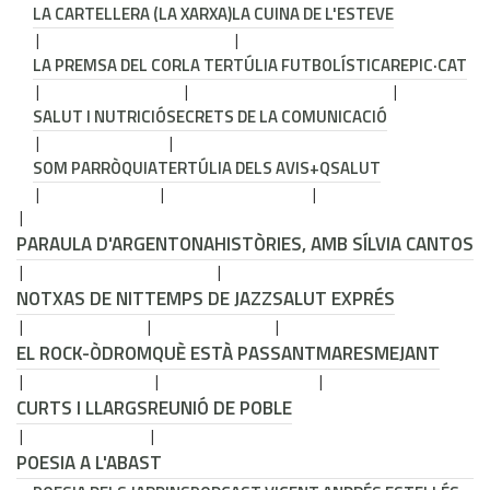
LA CARTELLERA (LA XARXA)
LA CUINA DE L'ESTEVE
LA PREMSA DEL COR
LA TERTÚLIA FUTBOLÍSTICA
REPIC·CAT
SALUT I NUTRICIÓ
SECRETS DE LA COMUNICACIÓ
SOM PARRÒQUIA
TERTÚLIA DELS AVIS
+QSALUT
PARAULA D'ARGENTONA
HISTÒRIES, AMB SÍLVIA CANTOS
NOTXAS DE NIT
TEMPS DE JAZZ
SALUT EXPRÉS
EL ROCK-ÒDROM
QUÈ ESTÀ PASSANT
MARESMEJANT
CURTS I LLARGS
REUNIÓ DE POBLE
POESIA A L'ABAST