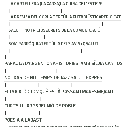
LA CARTELLERA (LA XARXA)
LA CUINA DE L'ESTEVE
LA PREMSA DEL COR
LA TERTÚLIA FUTBOLÍSTICA
REPIC·CAT
SALUT I NUTRICIÓ
SECRETS DE LA COMUNICACIÓ
SOM PARRÒQUIA
TERTÚLIA DELS AVIS
+QSALUT
PARAULA D'ARGENTONA
HISTÒRIES, AMB SÍLVIA CANTOS
NOTXAS DE NIT
TEMPS DE JAZZ
SALUT EXPRÉS
EL ROCK-ÒDROM
QUÈ ESTÀ PASSANT
MARESMEJANT
CURTS I LLARGS
REUNIÓ DE POBLE
POESIA A L'ABAST