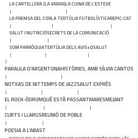
LA CARTELLERA (LA XARXA)
LA CUINA DE L'ESTEVE
LA PREMSA DEL COR
LA TERTÚLIA FUTBOLÍSTICA
REPIC·CAT
SALUT I NUTRICIÓ
SECRETS DE LA COMUNICACIÓ
SOM PARRÒQUIA
TERTÚLIA DELS AVIS
+QSALUT
PARAULA D'ARGENTONA
HISTÒRIES, AMB SÍLVIA CANTOS
NOTXAS DE NIT
TEMPS DE JAZZ
SALUT EXPRÉS
EL ROCK-ÒDROM
QUÈ ESTÀ PASSANT
MARESMEJANT
CURTS I LLARGS
REUNIÓ DE POBLE
POESIA A L'ABAST