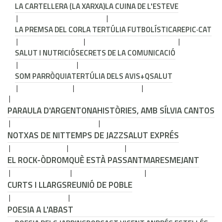
LA CARTELLERA (LA XARXA)
LA CUINA DE L'ESTEVE
LA PREMSA DEL COR
LA TERTÚLIA FUTBOLÍSTICA
REPIC·CAT
SALUT I NUTRICIÓ
SECRETS DE LA COMUNICACIÓ
SOM PARRÒQUIA
TERTÚLIA DELS AVIS
+QSALUT
PARAULA D'ARGENTONA
HISTÒRIES, AMB SÍLVIA CANTOS
NOTXAS DE NIT
TEMPS DE JAZZ
SALUT EXPRÉS
EL ROCK-ÒDROM
QUÈ ESTÀ PASSANT
MARESMEJANT
CURTS I LLARGS
REUNIÓ DE POBLE
POESIA A L'ABAST