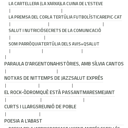
LA CARTELLERA (LA XARXA)
LA CUINA DE L'ESTEVE
LA PREMSA DEL COR
LA TERTÚLIA FUTBOLÍSTICA
REPIC·CAT
SALUT I NUTRICIÓ
SECRETS DE LA COMUNICACIÓ
SOM PARRÒQUIA
TERTÚLIA DELS AVIS
+QSALUT
PARAULA D'ARGENTONA
HISTÒRIES, AMB SÍLVIA CANTOS
NOTXAS DE NIT
TEMPS DE JAZZ
SALUT EXPRÉS
EL ROCK-ÒDROM
QUÈ ESTÀ PASSANT
MARESMEJANT
CURTS I LLARGS
REUNIÓ DE POBLE
POESIA A L'ABAST