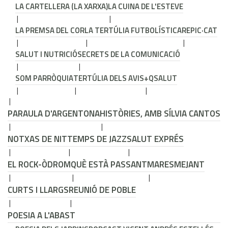
LA CARTELLERA (LA XARXA)
LA CUINA DE L'ESTEVE
LA PREMSA DEL COR
LA TERTÚLIA FUTBOLÍSTICA
REPIC·CAT
SALUT I NUTRICIÓ
SECRETS DE LA COMUNICACIÓ
SOM PARRÒQUIA
TERTÚLIA DELS AVIS
+QSALUT
PARAULA D'ARGENTONA
HISTÒRIES, AMB SÍLVIA CANTOS
NOTXAS DE NIT
TEMPS DE JAZZ
SALUT EXPRÉS
EL ROCK-ÒDROM
QUÈ ESTÀ PASSANT
MARESMEJANT
CURTS I LLARGS
REUNIÓ DE POBLE
POESIA A L'ABAST