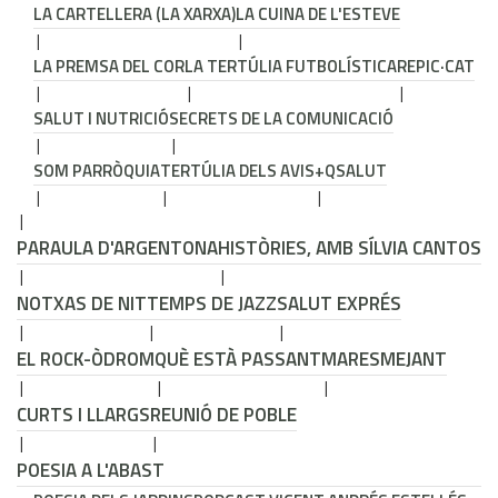
LA CARTELLERA (LA XARXA)
LA CUINA DE L'ESTEVE
LA PREMSA DEL COR
LA TERTÚLIA FUTBOLÍSTICA
REPIC·CAT
SALUT I NUTRICIÓ
SECRETS DE LA COMUNICACIÓ
SOM PARRÒQUIA
TERTÚLIA DELS AVIS
+QSALUT
PARAULA D'ARGENTONA
HISTÒRIES, AMB SÍLVIA CANTOS
NOTXAS DE NIT
TEMPS DE JAZZ
SALUT EXPRÉS
EL ROCK-ÒDROM
QUÈ ESTÀ PASSANT
MARESMEJANT
CURTS I LLARGS
REUNIÓ DE POBLE
POESIA A L'ABAST