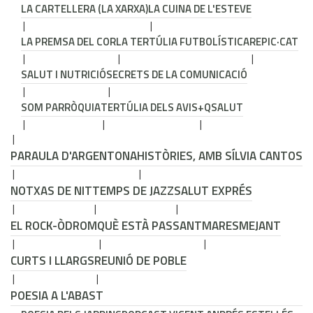
LA CARTELLERA (LA XARXA)
LA CUINA DE L'ESTEVE
LA PREMSA DEL COR
LA TERTÚLIA FUTBOLÍSTICA
REPIC·CAT
SALUT I NUTRICIÓ
SECRETS DE LA COMUNICACIÓ
SOM PARRÒQUIA
TERTÚLIA DELS AVIS
+QSALUT
PARAULA D'ARGENTONA
HISTÒRIES, AMB SÍLVIA CANTOS
NOTXAS DE NIT
TEMPS DE JAZZ
SALUT EXPRÉS
EL ROCK-ÒDROM
QUÈ ESTÀ PASSANT
MARESMEJANT
CURTS I LLARGS
REUNIÓ DE POBLE
POESIA A L'ABAST