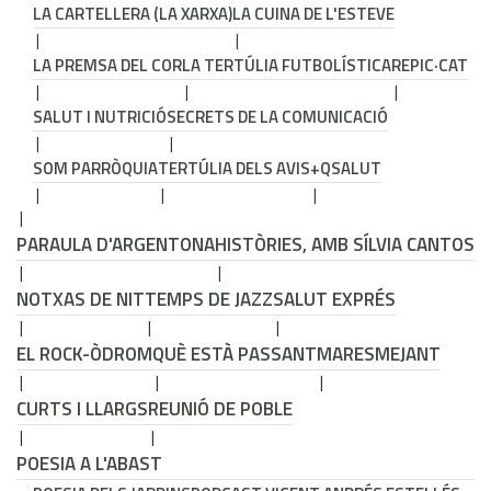
LA CARTELLERA (LA XARXA)
LA CUINA DE L'ESTEVE
LA PREMSA DEL COR
LA TERTÚLIA FUTBOLÍSTICA
REPIC·CAT
SALUT I NUTRICIÓ
SECRETS DE LA COMUNICACIÓ
SOM PARRÒQUIA
TERTÚLIA DELS AVIS
+QSALUT
PARAULA D'ARGENTONA
HISTÒRIES, AMB SÍLVIA CANTOS
NOTXAS DE NIT
TEMPS DE JAZZ
SALUT EXPRÉS
EL ROCK-ÒDROM
QUÈ ESTÀ PASSANT
MARESMEJANT
CURTS I LLARGS
REUNIÓ DE POBLE
POESIA A L'ABAST