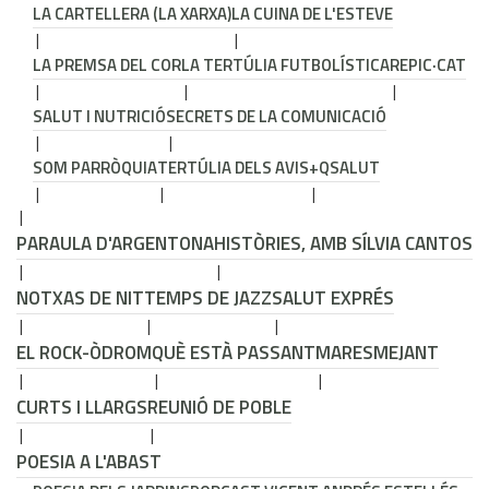
LA CARTELLERA (LA XARXA)
LA CUINA DE L'ESTEVE
LA PREMSA DEL COR
LA TERTÚLIA FUTBOLÍSTICA
REPIC·CAT
SALUT I NUTRICIÓ
SECRETS DE LA COMUNICACIÓ
SOM PARRÒQUIA
TERTÚLIA DELS AVIS
+QSALUT
PARAULA D'ARGENTONA
HISTÒRIES, AMB SÍLVIA CANTOS
NOTXAS DE NIT
TEMPS DE JAZZ
SALUT EXPRÉS
EL ROCK-ÒDROM
QUÈ ESTÀ PASSANT
MARESMEJANT
CURTS I LLARGS
REUNIÓ DE POBLE
POESIA A L'ABAST