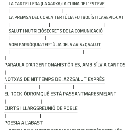
LA CARTELLERA (LA XARXA)
LA CUINA DE L'ESTEVE
LA PREMSA DEL COR
LA TERTÚLIA FUTBOLÍSTICA
REPIC·CAT
SALUT I NUTRICIÓ
SECRETS DE LA COMUNICACIÓ
SOM PARRÒQUIA
TERTÚLIA DELS AVIS
+QSALUT
PARAULA D'ARGENTONA
HISTÒRIES, AMB SÍLVIA CANTOS
NOTXAS DE NIT
TEMPS DE JAZZ
SALUT EXPRÉS
EL ROCK-ÒDROM
QUÈ ESTÀ PASSANT
MARESMEJANT
CURTS I LLARGS
REUNIÓ DE POBLE
POESIA A L'ABAST