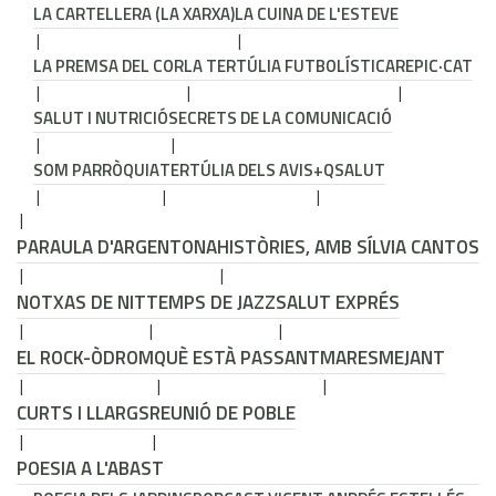
LA CARTELLERA (LA XARXA)
LA CUINA DE L'ESTEVE
LA PREMSA DEL COR
LA TERTÚLIA FUTBOLÍSTICA
REPIC·CAT
SALUT I NUTRICIÓ
SECRETS DE LA COMUNICACIÓ
SOM PARRÒQUIA
TERTÚLIA DELS AVIS
+QSALUT
PARAULA D'ARGENTONA
HISTÒRIES, AMB SÍLVIA CANTOS
NOTXAS DE NIT
TEMPS DE JAZZ
SALUT EXPRÉS
EL ROCK-ÒDROM
QUÈ ESTÀ PASSANT
MARESMEJANT
CURTS I LLARGS
REUNIÓ DE POBLE
POESIA A L'ABAST