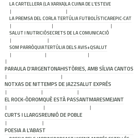
LA CARTELLERA (LA XARXA)
LA CUINA DE L'ESTEVE
LA PREMSA DEL COR
LA TERTÚLIA FUTBOLÍSTICA
REPIC·CAT
SALUT I NUTRICIÓ
SECRETS DE LA COMUNICACIÓ
SOM PARRÒQUIA
TERTÚLIA DELS AVIS
+QSALUT
PARAULA D'ARGENTONA
HISTÒRIES, AMB SÍLVIA CANTOS
NOTXAS DE NIT
TEMPS DE JAZZ
SALUT EXPRÉS
EL ROCK-ÒDROM
QUÈ ESTÀ PASSANT
MARESMEJANT
CURTS I LLARGS
REUNIÓ DE POBLE
POESIA A L'ABAST