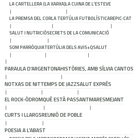
LA CARTELLERA (LA XARXA)
LA CUINA DE L'ESTEVE
LA PREMSA DEL COR
LA TERTÚLIA FUTBOLÍSTICA
REPIC·CAT
SALUT I NUTRICIÓ
SECRETS DE LA COMUNICACIÓ
SOM PARRÒQUIA
TERTÚLIA DELS AVIS
+QSALUT
PARAULA D'ARGENTONA
HISTÒRIES, AMB SÍLVIA CANTOS
NOTXAS DE NIT
TEMPS DE JAZZ
SALUT EXPRÉS
EL ROCK-ÒDROM
QUÈ ESTÀ PASSANT
MARESMEJANT
CURTS I LLARGS
REUNIÓ DE POBLE
POESIA A L'ABAST