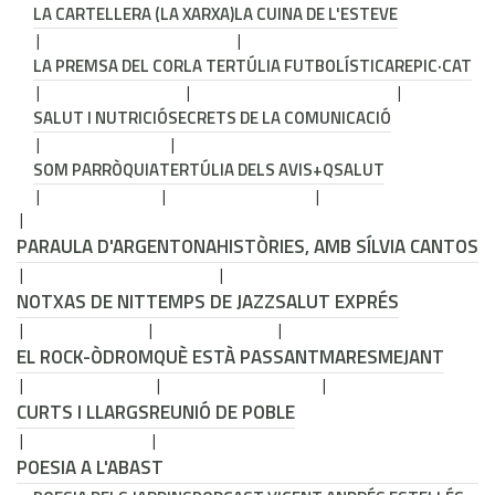
LA CARTELLERA (LA XARXA)
LA CUINA DE L'ESTEVE
LA PREMSA DEL COR
LA TERTÚLIA FUTBOLÍSTICA
REPIC·CAT
SALUT I NUTRICIÓ
SECRETS DE LA COMUNICACIÓ
SOM PARRÒQUIA
TERTÚLIA DELS AVIS
+QSALUT
PARAULA D'ARGENTONA
HISTÒRIES, AMB SÍLVIA CANTOS
NOTXAS DE NIT
TEMPS DE JAZZ
SALUT EXPRÉS
EL ROCK-ÒDROM
QUÈ ESTÀ PASSANT
MARESMEJANT
CURTS I LLARGS
REUNIÓ DE POBLE
POESIA A L'ABAST