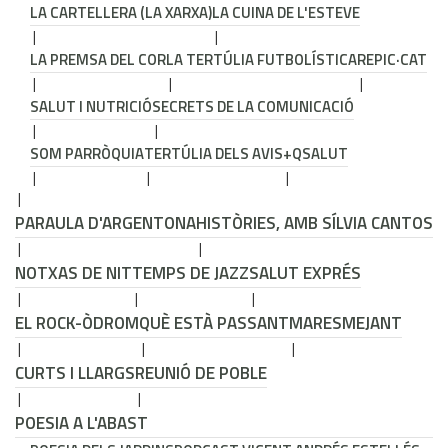
LA CARTELLERA (LA XARXA)
LA CUINA DE L'ESTEVE
LA PREMSA DEL COR
LA TERTÚLIA FUTBOLÍSTICA
REPIC·CAT
SALUT I NUTRICIÓ
SECRETS DE LA COMUNICACIÓ
SOM PARRÒQUIA
TERTÚLIA DELS AVIS
+QSALUT
PARAULA D'ARGENTONA
HISTÒRIES, AMB SÍLVIA CANTOS
NOTXAS DE NIT
TEMPS DE JAZZ
SALUT EXPRÉS
EL ROCK-ÒDROM
QUÈ ESTÀ PASSANT
MARESMEJANT
CURTS I LLARGS
REUNIÓ DE POBLE
POESIA A L'ABAST