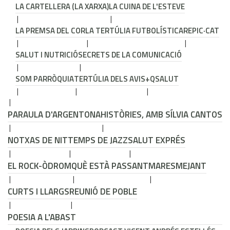
LA CARTELLERA (LA XARXA)
LA CUINA DE L'ESTEVE
LA PREMSA DEL COR
LA TERTÚLIA FUTBOLÍSTICA
REPIC·CAT
SALUT I NUTRICIÓ
SECRETS DE LA COMUNICACIÓ
SOM PARRÒQUIA
TERTÚLIA DELS AVIS
+QSALUT
PARAULA D'ARGENTONA
HISTÒRIES, AMB SÍLVIA CANTOS
NOTXAS DE NIT
TEMPS DE JAZZ
SALUT EXPRÉS
EL ROCK-ÒDROM
QUÈ ESTÀ PASSANT
MARESMEJANT
CURTS I LLARGS
REUNIÓ DE POBLE
POESIA A L'ABAST