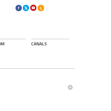
OM
CANALS
1