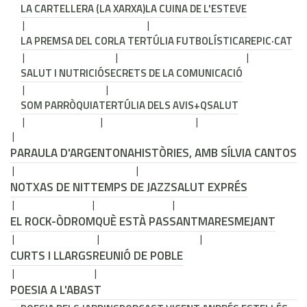
LA CARTELLERA (LA XARXA)
LA CUINA DE L'ESTEVE
LA PREMSA DEL COR
LA TERTÚLIA FUTBOLÍSTICA
REPIC·CAT
SALUT I NUTRICIÓ
SECRETS DE LA COMUNICACIÓ
SOM PARRÒQUIA
TERTÚLIA DELS AVIS
+QSALUT
PARAULA D'ARGENTONA
HISTÒRIES, AMB SÍLVIA CANTOS
NOTXAS DE NIT
TEMPS DE JAZZ
SALUT EXPRÉS
EL ROCK-ÒDROM
QUÈ ESTÀ PASSANT
MARESMEJANT
CURTS I LLARGS
REUNIÓ DE POBLE
POESIA A L'ABAST