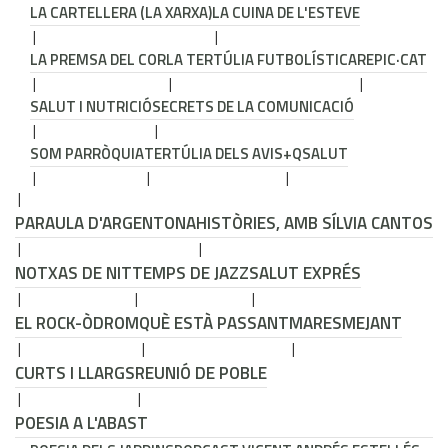
LA CARTELLERA (LA XARXA)
LA CUINA DE L'ESTEVE
LA PREMSA DEL COR
LA TERTÚLIA FUTBOLÍSTICA
REPIC·CAT
SALUT I NUTRICIÓ
SECRETS DE LA COMUNICACIÓ
SOM PARRÒQUIA
TERTÚLIA DELS AVIS
+QSALUT
PARAULA D'ARGENTONA
HISTÒRIES, AMB SÍLVIA CANTOS
NOTXAS DE NIT
TEMPS DE JAZZ
SALUT EXPRÉS
EL ROCK-ÒDROM
QUÈ ESTÀ PASSANT
MARESMEJANT
CURTS I LLARGS
REUNIÓ DE POBLE
POESIA A L'ABAST