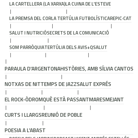
LA CARTELLERA (LA XARXA)
LA CUINA DE L'ESTEVE
LA PREMSA DEL COR
LA TERTÚLIA FUTBOLÍSTICA
REPIC·CAT
SALUT I NUTRICIÓ
SECRETS DE LA COMUNICACIÓ
SOM PARRÒQUIA
TERTÚLIA DELS AVIS
+QSALUT
PARAULA D'ARGENTONA
HISTÒRIES, AMB SÍLVIA CANTOS
NOTXAS DE NIT
TEMPS DE JAZZ
SALUT EXPRÉS
EL ROCK-ÒDROM
QUÈ ESTÀ PASSANT
MARESMEJANT
CURTS I LLARGS
REUNIÓ DE POBLE
POESIA A L'ABAST