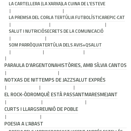
LA CARTELLERA (LA XARXA)
LA CUINA DE L'ESTEVE
LA PREMSA DEL COR
LA TERTÚLIA FUTBOLÍSTICA
REPIC·CAT
SALUT I NUTRICIÓ
SECRETS DE LA COMUNICACIÓ
SOM PARRÒQUIA
TERTÚLIA DELS AVIS
+QSALUT
PARAULA D'ARGENTONA
HISTÒRIES, AMB SÍLVIA CANTOS
NOTXAS DE NIT
TEMPS DE JAZZ
SALUT EXPRÉS
EL ROCK-ÒDROM
QUÈ ESTÀ PASSANT
MARESMEJANT
CURTS I LLARGS
REUNIÓ DE POBLE
POESIA A L'ABAST