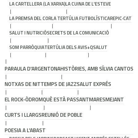
LA CARTELLERA (LA XARXA)
LA CUINA DE L'ESTEVE
LA PREMSA DEL COR
LA TERTÚLIA FUTBOLÍSTICA
REPIC·CAT
SALUT I NUTRICIÓ
SECRETS DE LA COMUNICACIÓ
SOM PARRÒQUIA
TERTÚLIA DELS AVIS
+QSALUT
PARAULA D'ARGENTONA
HISTÒRIES, AMB SÍLVIA CANTOS
NOTXAS DE NIT
TEMPS DE JAZZ
SALUT EXPRÉS
EL ROCK-ÒDROM
QUÈ ESTÀ PASSANT
MARESMEJANT
CURTS I LLARGS
REUNIÓ DE POBLE
POESIA A L'ABAST