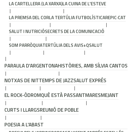
LA CARTELLERA (LA XARXA)
LA CUINA DE L'ESTEVE
LA PREMSA DEL COR
LA TERTÚLIA FUTBOLÍSTICA
REPIC·CAT
SALUT I NUTRICIÓ
SECRETS DE LA COMUNICACIÓ
SOM PARRÒQUIA
TERTÚLIA DELS AVIS
+QSALUT
PARAULA D'ARGENTONA
HISTÒRIES, AMB SÍLVIA CANTOS
NOTXAS DE NIT
TEMPS DE JAZZ
SALUT EXPRÉS
EL ROCK-ÒDROM
QUÈ ESTÀ PASSANT
MARESMEJANT
CURTS I LLARGS
REUNIÓ DE POBLE
POESIA A L'ABAST