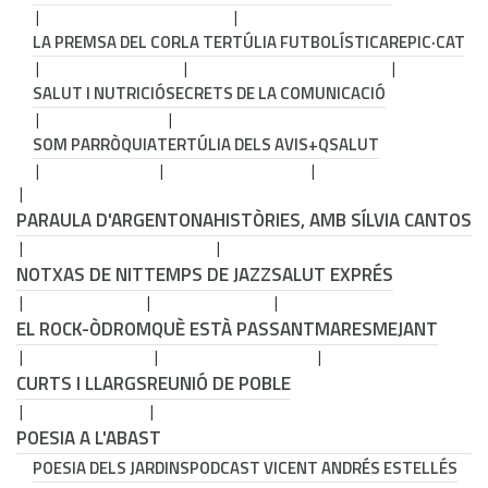
LA PREMSA DEL COR
LA TERTÚLIA FUTBOLÍSTICA
REPIC·CAT
SALUT I NUTRICIÓ
SECRETS DE LA COMUNICACIÓ
SOM PARRÒQUIA
TERTÚLIA DELS AVIS
+QSALUT
PARAULA D'ARGENTONA
HISTÒRIES, AMB SÍLVIA CANTOS
NOTXAS DE NIT
TEMPS DE JAZZ
SALUT EXPRÉS
EL ROCK-ÒDROM
QUÈ ESTÀ PASSANT
MARESMEJANT
CURTS I LLARGS
REUNIÓ DE POBLE
POESIA A L'ABAST
POESIA DELS JARDINS
PODCAST VICENT ANDRÉS ESTELLÉS