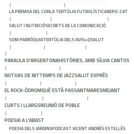
LA PREMSA DEL COR
LA TERTÚLIA FUTBOLÍSTICA
REPIC·CAT
SALUT I NUTRICIÓ
SECRETS DE LA COMUNICACIÓ
SOM PARRÒQUIA
TERTÚLIA DELS AVIS
+QSALUT
PARAULA D'ARGENTONA
HISTÒRIES, AMB SÍLVIA CANTOS
NOTXAS DE NIT
TEMPS DE JAZZ
SALUT EXPRÉS
EL ROCK-ÒDROM
QUÈ ESTÀ PASSANT
MARESMEJANT
CURTS I LLARGS
REUNIÓ DE POBLE
POESIA A L'ABAST
POESIA DELS JARDINS
PODCAST VICENT ANDRÉS ESTELLÉS