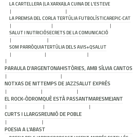
LA CARTELLERA (LA XARXA)
LA CUINA DE L'ESTEVE
LA PREMSA DEL COR
LA TERTÚLIA FUTBOLÍSTICA
REPIC·CAT
SALUT I NUTRICIÓ
SECRETS DE LA COMUNICACIÓ
SOM PARRÒQUIA
TERTÚLIA DELS AVIS
+QSALUT
PARAULA D'ARGENTONA
HISTÒRIES, AMB SÍLVIA CANTOS
NOTXAS DE NIT
TEMPS DE JAZZ
SALUT EXPRÉS
EL ROCK-ÒDROM
QUÈ ESTÀ PASSANT
MARESMEJANT
CURTS I LLARGS
REUNIÓ DE POBLE
POESIA A L'ABAST