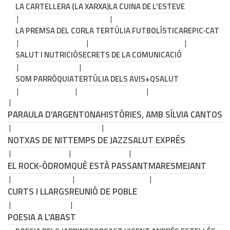
LA CARTELLERA (LA XARXA)
LA CUINA DE L'ESTEVE
LA PREMSA DEL COR
LA TERTÚLIA FUTBOLÍSTICA
REPIC·CAT
SALUT I NUTRICIÓ
SECRETS DE LA COMUNICACIÓ
SOM PARRÒQUIA
TERTÚLIA DELS AVIS
+QSALUT
PARAULA D'ARGENTONA
HISTÒRIES, AMB SÍLVIA CANTOS
NOTXAS DE NIT
TEMPS DE JAZZ
SALUT EXPRÉS
EL ROCK-ÒDROM
QUÈ ESTÀ PASSANT
MARESMEJANT
CURTS I LLARGS
REUNIÓ DE POBLE
POESIA A L'ABAST