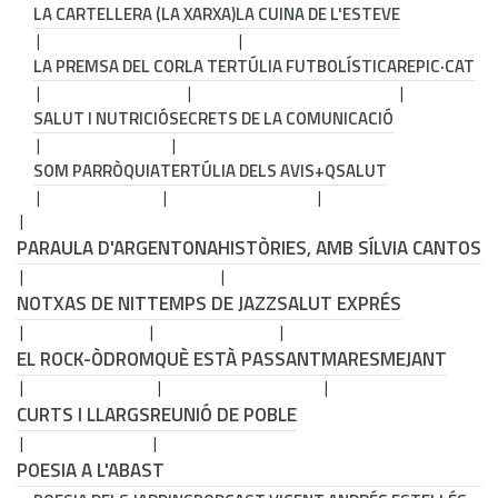
LA CARTELLERA (LA XARXA)
LA CUINA DE L'ESTEVE
LA PREMSA DEL COR
LA TERTÚLIA FUTBOLÍSTICA
REPIC·CAT
SALUT I NUTRICIÓ
SECRETS DE LA COMUNICACIÓ
SOM PARRÒQUIA
TERTÚLIA DELS AVIS
+QSALUT
PARAULA D'ARGENTONA
HISTÒRIES, AMB SÍLVIA CANTOS
NOTXAS DE NIT
TEMPS DE JAZZ
SALUT EXPRÉS
EL ROCK-ÒDROM
QUÈ ESTÀ PASSANT
MARESMEJANT
CURTS I LLARGS
REUNIÓ DE POBLE
POESIA A L'ABAST