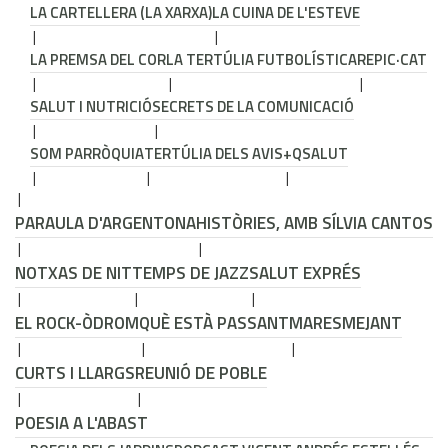
LA CARTELLERA (LA XARXA)
LA CUINA DE L'ESTEVE
LA PREMSA DEL COR
LA TERTÚLIA FUTBOLÍSTICA
REPIC·CAT
SALUT I NUTRICIÓ
SECRETS DE LA COMUNICACIÓ
SOM PARRÒQUIA
TERTÚLIA DELS AVIS
+QSALUT
PARAULA D'ARGENTONA
HISTÒRIES, AMB SÍLVIA CANTOS
NOTXAS DE NIT
TEMPS DE JAZZ
SALUT EXPRÉS
EL ROCK-ÒDROM
QUÈ ESTÀ PASSANT
MARESMEJANT
CURTS I LLARGS
REUNIÓ DE POBLE
POESIA A L'ABAST