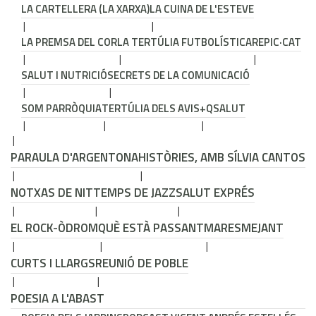
LA CARTELLERA (LA XARXA)
LA CUINA DE L'ESTEVE
LA PREMSA DEL COR
LA TERTÚLIA FUTBOLÍSTICA
REPIC·CAT
SALUT I NUTRICIÓ
SECRETS DE LA COMUNICACIÓ
SOM PARRÒQUIA
TERTÚLIA DELS AVIS
+QSALUT
PARAULA D'ARGENTONA
HISTÒRIES, AMB SÍLVIA CANTOS
NOTXAS DE NIT
TEMPS DE JAZZ
SALUT EXPRÉS
EL ROCK-ÒDROM
QUÈ ESTÀ PASSANT
MARESMEJANT
CURTS I LLARGS
REUNIÓ DE POBLE
POESIA A L'ABAST