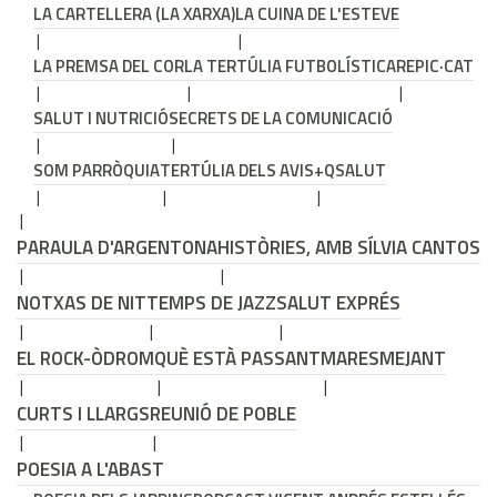
LA CARTELLERA (LA XARXA)
LA CUINA DE L'ESTEVE
LA PREMSA DEL COR
LA TERTÚLIA FUTBOLÍSTICA
REPIC·CAT
SALUT I NUTRICIÓ
SECRETS DE LA COMUNICACIÓ
SOM PARRÒQUIA
TERTÚLIA DELS AVIS
+QSALUT
PARAULA D'ARGENTONA
HISTÒRIES, AMB SÍLVIA CANTOS
NOTXAS DE NIT
TEMPS DE JAZZ
SALUT EXPRÉS
EL ROCK-ÒDROM
QUÈ ESTÀ PASSANT
MARESMEJANT
CURTS I LLARGS
REUNIÓ DE POBLE
POESIA A L'ABAST