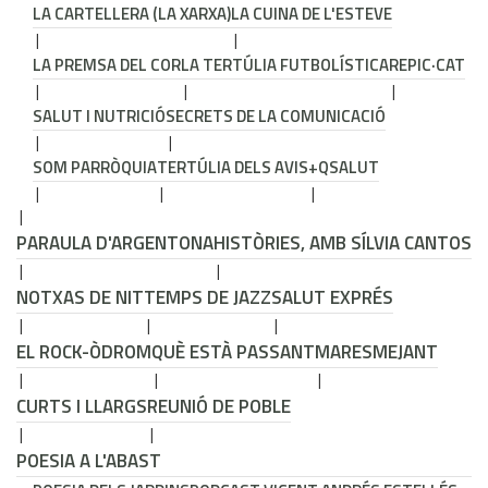
LA CARTELLERA (LA XARXA)
LA CUINA DE L'ESTEVE
LA PREMSA DEL COR
LA TERTÚLIA FUTBOLÍSTICA
REPIC·CAT
SALUT I NUTRICIÓ
SECRETS DE LA COMUNICACIÓ
SOM PARRÒQUIA
TERTÚLIA DELS AVIS
+QSALUT
PARAULA D'ARGENTONA
HISTÒRIES, AMB SÍLVIA CANTOS
NOTXAS DE NIT
TEMPS DE JAZZ
SALUT EXPRÉS
EL ROCK-ÒDROM
QUÈ ESTÀ PASSANT
MARESMEJANT
CURTS I LLARGS
REUNIÓ DE POBLE
POESIA A L'ABAST