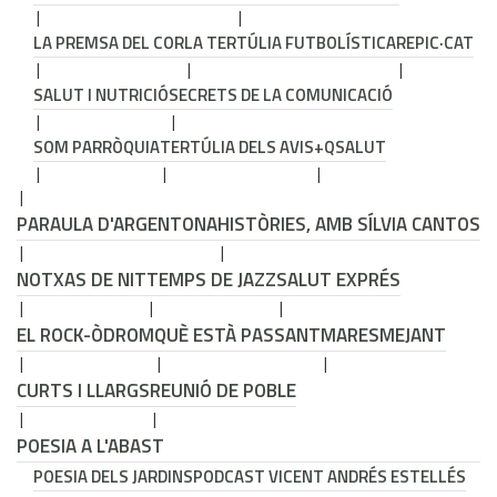
LA PREMSA DEL COR
LA TERTÚLIA FUTBOLÍSTICA
REPIC·CAT
SALUT I NUTRICIÓ
SECRETS DE LA COMUNICACIÓ
SOM PARRÒQUIA
TERTÚLIA DELS AVIS
+QSALUT
PARAULA D'ARGENTONA
HISTÒRIES, AMB SÍLVIA CANTOS
NOTXAS DE NIT
TEMPS DE JAZZ
SALUT EXPRÉS
EL ROCK-ÒDROM
QUÈ ESTÀ PASSANT
MARESMEJANT
CURTS I LLARGS
REUNIÓ DE POBLE
POESIA A L'ABAST
POESIA DELS JARDINS
PODCAST VICENT ANDRÉS ESTELLÉS