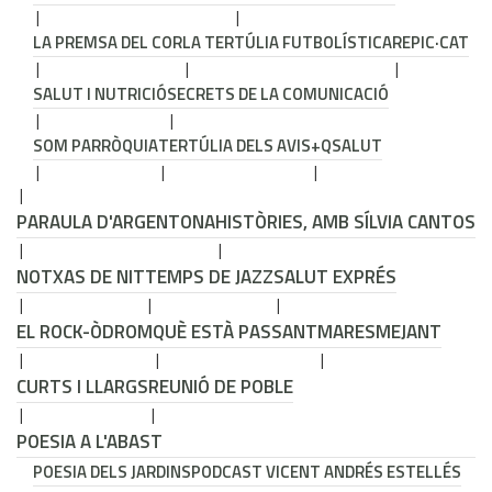
LA PREMSA DEL COR
LA TERTÚLIA FUTBOLÍSTICA
REPIC·CAT
SALUT I NUTRICIÓ
SECRETS DE LA COMUNICACIÓ
SOM PARRÒQUIA
TERTÚLIA DELS AVIS
+QSALUT
PARAULA D'ARGENTONA
HISTÒRIES, AMB SÍLVIA CANTOS
NOTXAS DE NIT
TEMPS DE JAZZ
SALUT EXPRÉS
EL ROCK-ÒDROM
QUÈ ESTÀ PASSANT
MARESMEJANT
CURTS I LLARGS
REUNIÓ DE POBLE
POESIA A L'ABAST
POESIA DELS JARDINS
PODCAST VICENT ANDRÉS ESTELLÉS