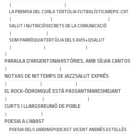
LA PREMSA DEL COR
LA TERTÚLIA FUTBOLÍSTICA
REPIC·CAT
SALUT I NUTRICIÓ
SECRETS DE LA COMUNICACIÓ
SOM PARRÒQUIA
TERTÚLIA DELS AVIS
+QSALUT
PARAULA D'ARGENTONA
HISTÒRIES, AMB SÍLVIA CANTOS
NOTXAS DE NIT
TEMPS DE JAZZ
SALUT EXPRÉS
EL ROCK-ÒDROM
QUÈ ESTÀ PASSANT
MARESMEJANT
CURTS I LLARGS
REUNIÓ DE POBLE
POESIA A L'ABAST
POESIA DELS JARDINS
PODCAST VICENT ANDRÉS ESTELLÉS