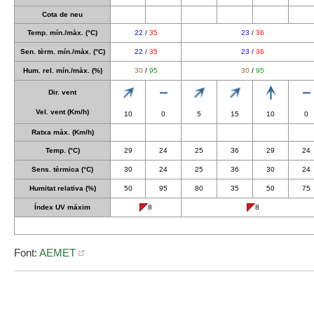
Cota de neu
Temp. mín./màx. (°C)
22
/
35
23
/
36
Sen. tèrm. mín./màx. (°C)
22
/
35
23
/
36
Hum. rel. mín./màx. (%)
30
/
95
30
/
95
Dir. vent
Vel. vent (Km/h)
10
0
5
15
10
0
Ratxa màx. (Km/h)
Temp. (°C)
29
24
25
36
29
24
Sens. tèrmica (°C)
30
24
25
36
30
24
Humitat relativa (%)
50
95
80
35
50
75
Índex UV máxim
8
8
Font:
AEMET