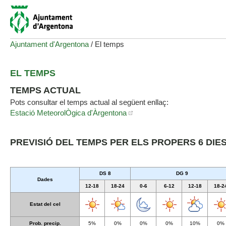
Ajuntament d'Argentona
/
El temps
EL TEMPS
TEMPS ACTUAL
Pots consultar el temps actual al següent enllaç:
Estació MeteorolÒgica d'Àrgentona
PREVISIÓ DEL TEMPS PER ELS PROPERS 6 DIE
DS 8
DG 9
Dades
12-18
18-24
0-6
6-12
12-18
18-2
Estat del cel
Prob. precip.
5%
0%
0%
0%
10%
0%