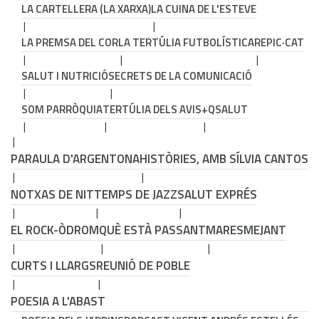
LA CARTELLERA (LA XARXA)
LA CUINA DE L'ESTEVE
LA PREMSA DEL COR
LA TERTÚLIA FUTBOLÍSTICA
REPIC·CAT
SALUT I NUTRICIÓ
SECRETS DE LA COMUNICACIÓ
SOM PARRÒQUIA
TERTÚLIA DELS AVIS
+QSALUT
PARAULA D'ARGENTONA
HISTÒRIES, AMB SÍLVIA CANTOS
NOTXAS DE NIT
TEMPS DE JAZZ
SALUT EXPRÉS
EL ROCK-ÒDROM
QUÈ ESTÀ PASSANT
MARESMEJANT
CURTS I LLARGS
REUNIÓ DE POBLE
POESIA A L'ABAST