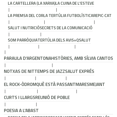
LA CARTELLERA (LA XARXA)
LA CUINA DE L'ESTEVE
LA PREMSA DEL COR
LA TERTÚLIA FUTBOLÍSTICA
REPIC·CAT
SALUT I NUTRICIÓ
SECRETS DE LA COMUNICACIÓ
SOM PARRÒQUIA
TERTÚLIA DELS AVIS
+QSALUT
PARAULA D'ARGENTONA
HISTÒRIES, AMB SÍLVIA CANTOS
NOTXAS DE NIT
TEMPS DE JAZZ
SALUT EXPRÉS
EL ROCK-ÒDROM
QUÈ ESTÀ PASSANT
MARESMEJANT
CURTS I LLARGS
REUNIÓ DE POBLE
POESIA A L'ABAST