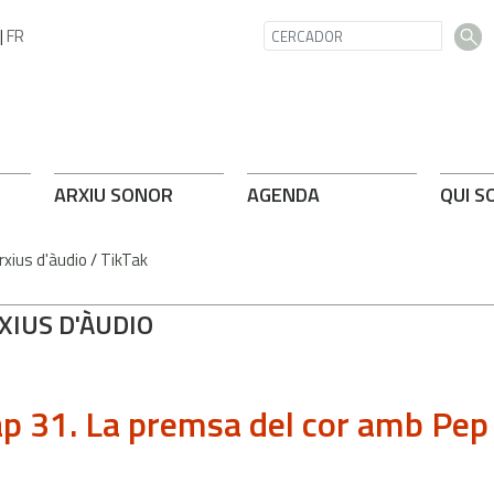
|
FR
ARXIU SONOR
AGENDA
QUI S
rxius d'àudio
/
TikTak
XIUS D'ÀUDIO
p 31. La premsa del cor amb Pe