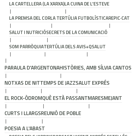
LA CARTELLERA (LA XARXA)
LA CUINA DE L'ESTEVE
LA PREMSA DEL COR
LA TERTÚLIA FUTBOLÍSTICA
REPIC·CAT
SALUT I NUTRICIÓ
SECRETS DE LA COMUNICACIÓ
SOM PARRÒQUIA
TERTÚLIA DELS AVIS
+QSALUT
PARAULA D'ARGENTONA
HISTÒRIES, AMB SÍLVIA CANTOS
NOTXAS DE NIT
TEMPS DE JAZZ
SALUT EXPRÉS
EL ROCK-ÒDROM
QUÈ ESTÀ PASSANT
MARESMEJANT
CURTS I LLARGS
REUNIÓ DE POBLE
POESIA A L'ABAST