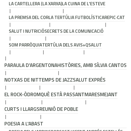
LA CARTELLERA (LA XARXA)
LA CUINA DE L'ESTEVE
LA PREMSA DEL COR
LA TERTÚLIA FUTBOLÍSTICA
REPIC·CAT
SALUT I NUTRICIÓ
SECRETS DE LA COMUNICACIÓ
SOM PARRÒQUIA
TERTÚLIA DELS AVIS
+QSALUT
PARAULA D'ARGENTONA
HISTÒRIES, AMB SÍLVIA CANTOS
NOTXAS DE NIT
TEMPS DE JAZZ
SALUT EXPRÉS
EL ROCK-ÒDROM
QUÈ ESTÀ PASSANT
MARESMEJANT
CURTS I LLARGS
REUNIÓ DE POBLE
POESIA A L'ABAST