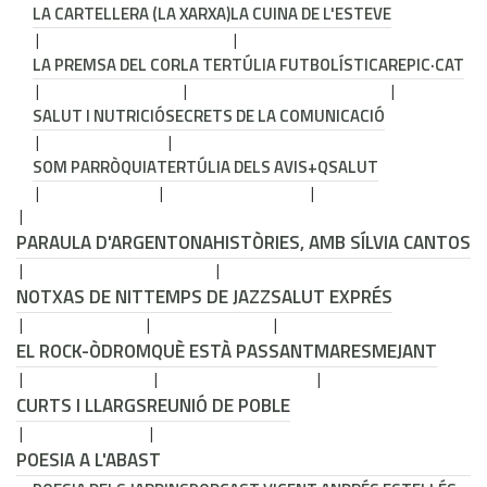
LA CARTELLERA (LA XARXA)
LA CUINA DE L'ESTEVE
LA PREMSA DEL COR
LA TERTÚLIA FUTBOLÍSTICA
REPIC·CAT
SALUT I NUTRICIÓ
SECRETS DE LA COMUNICACIÓ
SOM PARRÒQUIA
TERTÚLIA DELS AVIS
+QSALUT
PARAULA D'ARGENTONA
HISTÒRIES, AMB SÍLVIA CANTOS
NOTXAS DE NIT
TEMPS DE JAZZ
SALUT EXPRÉS
EL ROCK-ÒDROM
QUÈ ESTÀ PASSANT
MARESMEJANT
CURTS I LLARGS
REUNIÓ DE POBLE
POESIA A L'ABAST