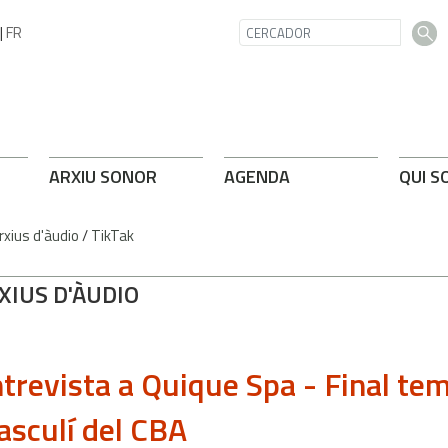
|
FR
ARXIU SONOR
AGENDA
QUI S
rxius d'àudio
/
TikTak
XIUS D'ÀUDIO
trevista a Quique Spa - Final te
sculí del CBA