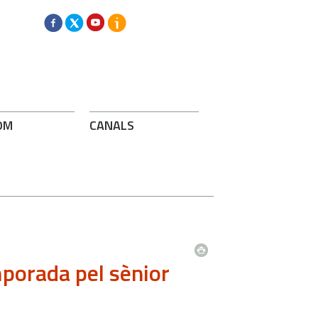
OM
CANALS
mporada pel sènior