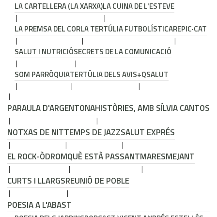
LA CARTELLERA (LA XARXA)
LA CUINA DE L'ESTEVE
LA PREMSA DEL COR
LA TERTÚLIA FUTBOLÍSTICA
REPIC·CAT
SALUT I NUTRICIÓ
SECRETS DE LA COMUNICACIÓ
SOM PARRÒQUIA
TERTÚLIA DELS AVIS
+QSALUT
PARAULA D'ARGENTONA
HISTÒRIES, AMB SÍLVIA CANTOS
NOTXAS DE NIT
TEMPS DE JAZZ
SALUT EXPRÉS
EL ROCK-ÒDROM
QUÈ ESTÀ PASSANT
MARESMEJANT
CURTS I LLARGS
REUNIÓ DE POBLE
POESIA A L'ABAST