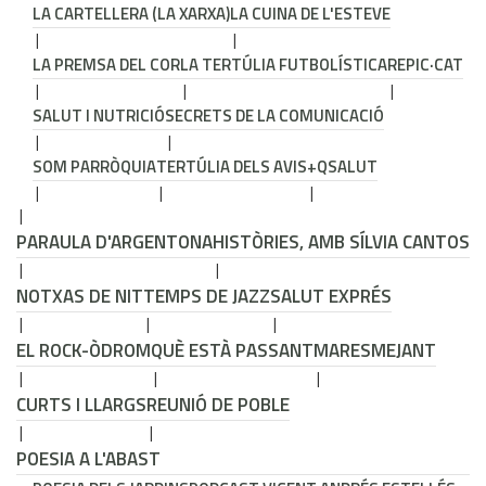
LA CARTELLERA (LA XARXA)
LA CUINA DE L'ESTEVE
LA PREMSA DEL COR
LA TERTÚLIA FUTBOLÍSTICA
REPIC·CAT
SALUT I NUTRICIÓ
SECRETS DE LA COMUNICACIÓ
SOM PARRÒQUIA
TERTÚLIA DELS AVIS
+QSALUT
PARAULA D'ARGENTONA
HISTÒRIES, AMB SÍLVIA CANTOS
NOTXAS DE NIT
TEMPS DE JAZZ
SALUT EXPRÉS
EL ROCK-ÒDROM
QUÈ ESTÀ PASSANT
MARESMEJANT
CURTS I LLARGS
REUNIÓ DE POBLE
POESIA A L'ABAST