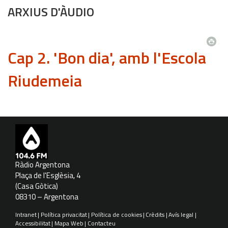
ARXIUS D'ÀUDIO
Cap 2. 'Bon dia', amb l'Escola
Riudemeia
Ràdio Argentona
Plaça de l'Esglèsia, 4
(Casa Gòtica)
08310 – Argentona
Intranet
Política privacitat
Política de cookies
Crèdits
Avís legal
Accessibilitat
Mapa Web
Contacteu