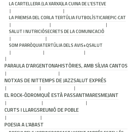
LA CARTELLERA (LA XARXA)
LA CUINA DE L'ESTEVE
LA PREMSA DEL COR
LA TERTÚLIA FUTBOLÍSTICA
REPIC·CAT
SALUT I NUTRICIÓ
SECRETS DE LA COMUNICACIÓ
SOM PARRÒQUIA
TERTÚLIA DELS AVIS
+QSALUT
PARAULA D'ARGENTONA
HISTÒRIES, AMB SÍLVIA CANTOS
NOTXAS DE NIT
TEMPS DE JAZZ
SALUT EXPRÉS
EL ROCK-ÒDROM
QUÈ ESTÀ PASSANT
MARESMEJANT
CURTS I LLARGS
REUNIÓ DE POBLE
POESIA A L'ABAST