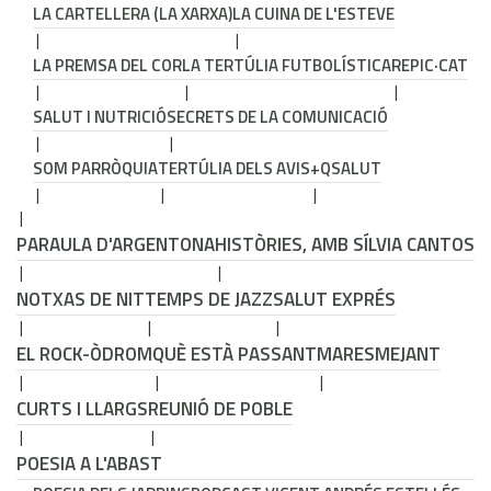
LA CARTELLERA (LA XARXA)
LA CUINA DE L'ESTEVE
LA PREMSA DEL COR
LA TERTÚLIA FUTBOLÍSTICA
REPIC·CAT
SALUT I NUTRICIÓ
SECRETS DE LA COMUNICACIÓ
SOM PARRÒQUIA
TERTÚLIA DELS AVIS
+QSALUT
PARAULA D'ARGENTONA
HISTÒRIES, AMB SÍLVIA CANTOS
NOTXAS DE NIT
TEMPS DE JAZZ
SALUT EXPRÉS
EL ROCK-ÒDROM
QUÈ ESTÀ PASSANT
MARESMEJANT
CURTS I LLARGS
REUNIÓ DE POBLE
POESIA A L'ABAST