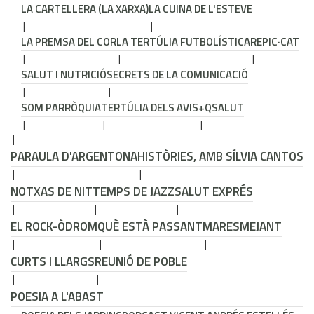
LA CARTELLERA (LA XARXA)
LA CUINA DE L'ESTEVE
LA PREMSA DEL COR
LA TERTÚLIA FUTBOLÍSTICA
REPIC·CAT
SALUT I NUTRICIÓ
SECRETS DE LA COMUNICACIÓ
SOM PARRÒQUIA
TERTÚLIA DELS AVIS
+QSALUT
PARAULA D'ARGENTONA
HISTÒRIES, AMB SÍLVIA CANTOS
NOTXAS DE NIT
TEMPS DE JAZZ
SALUT EXPRÉS
EL ROCK-ÒDROM
QUÈ ESTÀ PASSANT
MARESMEJANT
CURTS I LLARGS
REUNIÓ DE POBLE
POESIA A L'ABAST