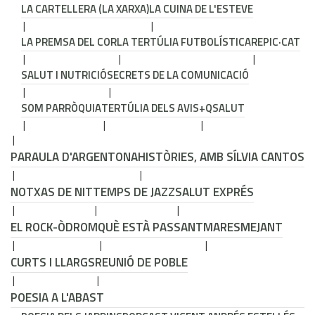
LA CARTELLERA (LA XARXA)
LA CUINA DE L'ESTEVE
LA PREMSA DEL COR
LA TERTÚLIA FUTBOLÍSTICA
REPIC·CAT
SALUT I NUTRICIÓ
SECRETS DE LA COMUNICACIÓ
SOM PARRÒQUIA
TERTÚLIA DELS AVIS
+QSALUT
PARAULA D'ARGENTONA
HISTÒRIES, AMB SÍLVIA CANTOS
NOTXAS DE NIT
TEMPS DE JAZZ
SALUT EXPRÉS
EL ROCK-ÒDROM
QUÈ ESTÀ PASSANT
MARESMEJANT
CURTS I LLARGS
REUNIÓ DE POBLE
POESIA A L'ABAST